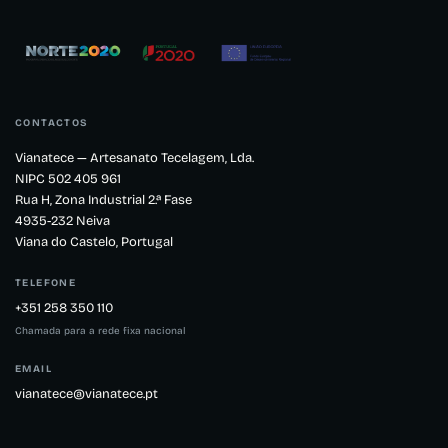
CONTACTOS
Vianatece — Artesanato Tecelagem, Lda.
NIPC 502 405 961
Rua H, Zona Industrial 2.ª Fase
4935-232 Neiva
Viana do Castelo, Portugal
TELEFONE
+351 258 350 110
Chamada para a rede fixa nacional
EMAIL
vianatece@vianatece.pt